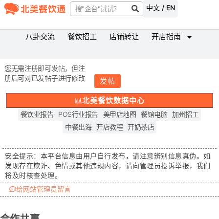
中文 / EN
八卦交流
餐饮招工
店铺转让
开店指南
您无需注册即可发帖，但注
册后可对已发帖子进行修改
发帖
北美餐饮数据中心
餐饮业报告
POS行业报告
美甲店地图
餐馆电脑
加州招工
中餐出海
开店教程
开奶茶店
安全提示：
本平台信息由用户自行发布，请注意辨别信息真伪。如
发现存在
欺诈、色情或其他违规内容
，请向管理员投诉举报，我们
将及时核查处理。
给网站管理员留言