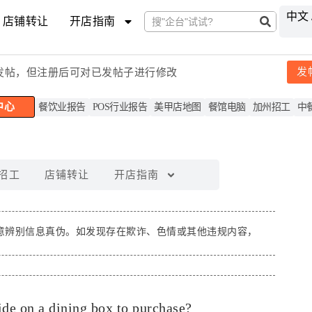
中文 
店铺转让
开店指南
发
发帖，但注
册后可对已发帖子进行修改
中心
餐饮业报告
POS行业报告
美甲店地图
餐馆电脑
加州招工
中
招工
店铺转让
开店指南
意辨别信息真伪。如发现存在
欺诈、色情或其他违规内容
，
cide on a dining box to purchase?