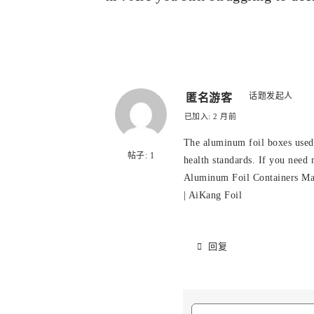
话题发起人
匿名游客
已加入: 2 月前
The aluminum foil boxes used
帖子: 1
health standards. If you need 
Aluminum Foil Containers Ma
| AiKang Foil
回复