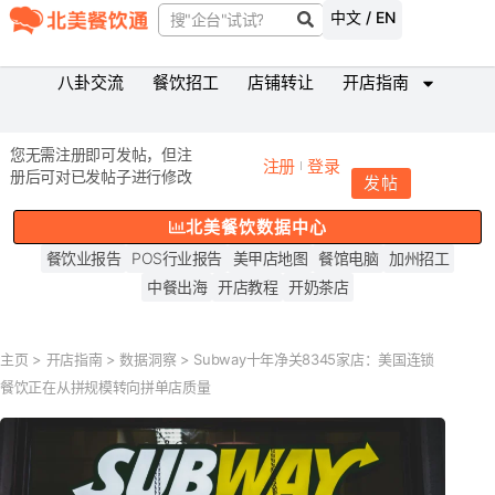
中文 / EN
八卦交流
餐饮招工
店铺转让
开店指南
您无需注册即可发帖，但注
注册
登录
册后可对已发帖子进行修改
发帖
北美餐饮数据中心
餐饮业报告
POS行业报告
美甲店地图
餐馆电脑
加州招工
中餐出海
开店教程
开奶茶店
主页
>
开店指南
>
数据洞察
>
Subway十年净关8345家店：美国连锁
餐饮正在从拼规模转向拼单店质量