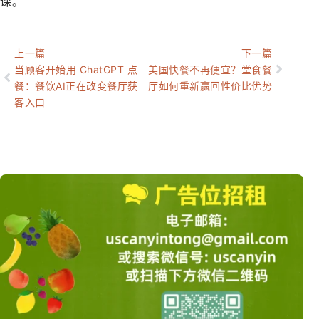
课。
上一篇
下一篇
当顾客开始用 ChatGPT 点
美国快餐不再便宜？堂食餐
餐：餐饮AI正在改变餐厅获
厅如何重新赢回性价比优势
客入口