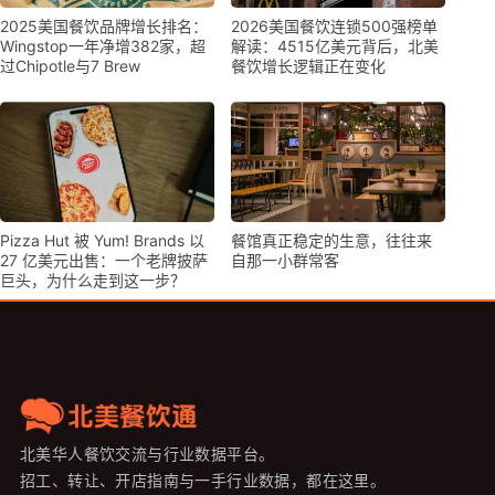
2025美国餐饮品牌增长排名：
2026美国餐饮连锁500强榜单
Wingstop一年净增382家，超
解读：4515亿美元背后，北美
过Chipotle与7 Brew
餐饮增长逻辑正在变化
Pizza Hut 被 Yum! Brands 以
餐馆真正稳定的生意，往往来
27 亿美元出售：一个老牌披萨
自那一小群常客
巨头，为什么走到这一步？
北美华人餐饮交流与行业数据平台。
招工、转让、开店指南与一手行业数据，都在这里。