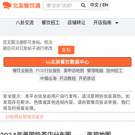
中文 / EN
八卦交流
餐饮招工
店铺转让
开店指南
您无需注册即可发帖，但注
册后可对已发帖子进行修改
发帖
北美餐饮数据中心
餐饮业报告
POS行业报告
美甲店地图
餐馆电脑
加州招工
中餐出海
开店教程
开奶茶店
安全提示：
本平台信息由用户自行发布，请注意辨别信息真伪。如
发现存在
欺诈、色情或其他违规内容
，请向管理员投诉举报，我们
将及时核查处理。
给网站管理员留言