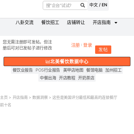
中文 / EN
八卦交流
餐饮招工
店铺转让
开店指南
您无需注册即可发帖，但注
注册
登录
册后可对已发帖子进行修改
发帖
北美餐饮数据中心
餐饮业报告
POS行业报告
美甲店地图
餐馆电脑
加州招工
中餐出海
开店教程
开奶茶店
主页
>
开店指南
>
数据洞察
>
这些是美国评分最低和最高的连锁餐厅
前十名