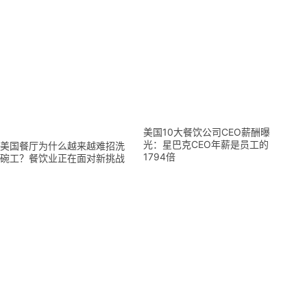
美国10大餐饮公司CEO薪酬曝
光：星巴克CEO年薪是员工的
美国餐厅为什么越来越难招洗
1794倍
碗工？餐饮业正在面对新挑战