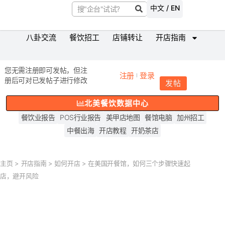
中文 / EN
八卦交流
餐饮招工
店铺转让
开店指南
您无需注册即可发帖，但注
注册
登录
册后可对已发帖子进行修改
发帖
北美餐饮数据中心
餐饮业报告
POS行业报告
美甲店地图
餐馆电脑
加州招工
中餐出海
开店教程
开奶茶店
主页
>
开店指南
>
如何开店
>
在美国开餐馆，如何三个步骤快速起
店，避开风险