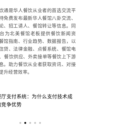
饮通是华人餐饮从业者的首选交流平
持免费发布最新华人餐馆八卦交流、
论、招工请人、餐馆转让等信息。同
台为北美餐馆老板提供餐饮新闻资
餐馆指南、行业趋势、数据报告，以
信贷、法律金融、点餐系统、餐馆电
OS、餐饮供应、外卖接单等餐饮上下游
息。助力餐饮从业者获取资讯、对接
提升经营效率。
餐厅支付系统：为什么支付技术成
美国餐厅运营成本6年上
的竞争优势
么餐厅还是越来越难赚