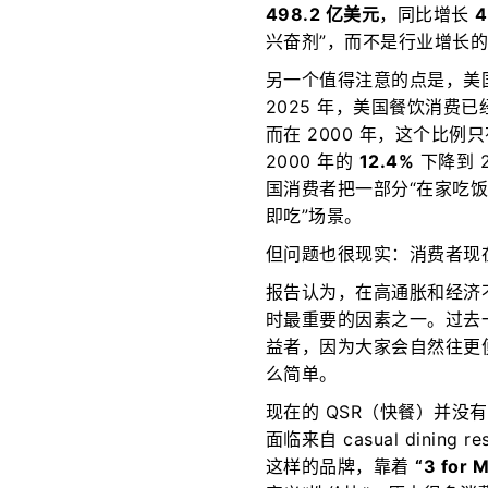
498.2 亿美元
，同比增长
4
兴奋剂”，而不是行业增长
另一个值得注意的点是，美
2025 年，美国餐饮消费
而在 2000 年，这个比例
2000 年的
12.4%
下降到 2
国消费者把一部分“在家吃饭
即吃”场景。
但问题也很现实：消费者现
报告认为，在高通胀和经济
时最重要的因素之一。过去
50店：美国奶茶市场远未
美国餐厅为什么越来越难招洗碗
益者，因为大家会自然往更
会正在向德州转移
饮业正在面对新挑战
么简单。
现在的 QSR（快餐）并没
面临来自 casual dining 
这样的品牌，靠着
“3 for 