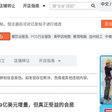
中文 /
店铺转让
开店指南
发
帖，但注
册后可对已发帖子进行修改
心
餐饮业报告
POS行业报告
美甲店地图
餐馆电脑
加州招工
中餐
招工
店铺转让
开店指南
辨别信息真伪。如发现存在
欺诈、色情或其他违规内容
，
19亿美元增量，但真正受益的会是