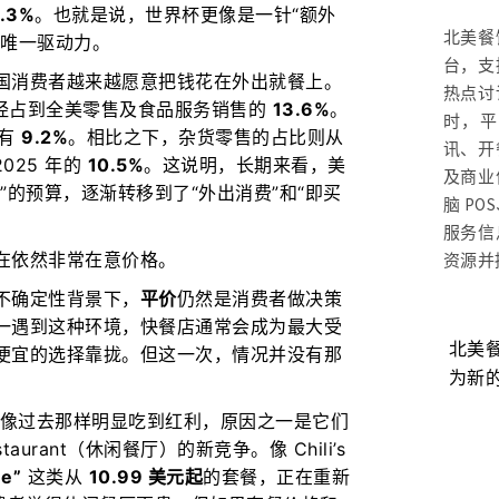
.3%
。也就是说，世界杯更像是一针“额外
北美餐
的唯一驱动力。
台，支
国消费者越来越愿意把钱花在外出就餐上。
热点讨
已经占到全美零售及食品服务销售的
13.6%
。
时，平
只有
9.2%
。相比之下，杂货零售的占比则从
讯、开
025 年的
10.5%
。这说明，长期来看，美
及商业
”的预算，逐渐转移到了“外出消费”和“即买
脑 P
服务信
在依然非常在意价格。
资源并
不确定性背景下，
平价
仍然是消费者做决策
一遇到这种环境，快餐店通常会成为最大受
工？餐
餐饮AI如何真正创造价值？美国餐饮科
北美
便宜的选择靠拢。但这一次，情况并没有那
技高管总结4大经验，北美餐饮品牌值
为新
得借鉴
有像过去那样明显吃到红利，原因之一是它们
restaurant（休闲餐厅）的新竞争。像 Chili’s
Me”
这类从
10.99 美元起
的套餐，正在重新